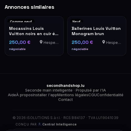
Annonces similaires
Comme neuf
Neuf
Mocassins Louis
Ballerines Louis Vuitton
Vuitton noirs en cuir épi
Monogram brun
avec logo LV doré
250,00 €
250,00 €
Hesperange
Hesperange
négociable
négociable
secondhandshop.lu
Seconde main intelligente · Propulsé par l'IA
Aide
À propos
Installer l'app
Mentions légales
CGU
Confidentialité
Contact
© 2026 iSOLUTIONS S.à r.l. · RCS B84137 · TVA LU19041039
Central Intelligence
CONÇU PAR