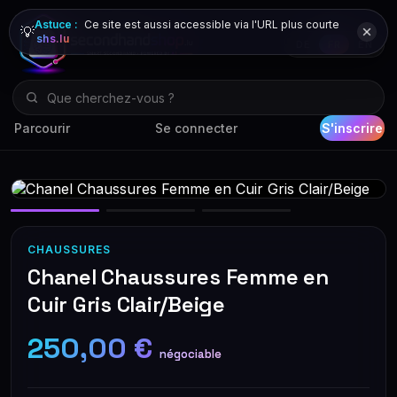
Astuce :
Ce site est aussi accessible via l'URL plus courte
💡
shs.lu
DE
FR
EN
Parcourir
Se connecter
S'inscrire
CHAUSSURES
Chanel Chaussures Femme en
Cuir Gris Clair/Beige
250,00 €
négociable