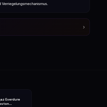
und Verriegelungsmechanismus.
›
az Everdure
eston