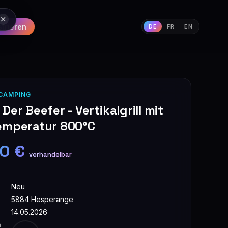
strieren
DE
FR
EN
CAMPING
Der Beefer - Vertikalgrill mit
emperatur 800°C
00 €
verhandelbar
Neu
5884 Hesperange
14.05.2026
n