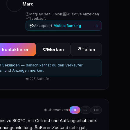
Marc
Mitglied seit 3 Mon.
91 aktive Anzeigen
1 verkauft
💳
→
Akzeptiert
Mobile Banking
↗
 kontaktieren
♡
Merken
Teilen
30 Sekunden — danach kannst du den Verkäufer
ren und Anzeigen merken.
👁 225 Aufrufe
🌐 Übersetzen:
DE
FR
EN
bis zu 800°C, mit Grillrost und Auffangschublade.
enungsanleitung. Äußerer Zustand sehr gut,