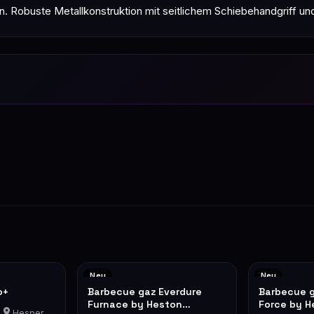
in. Robuste Metallkonstruktion mit seitlichem Schiebehandgriff 
Neu
Neu
o+
Barbecue gaz Everdure
Barbecue g
Furnace by Heston
Force by H
Hesperange