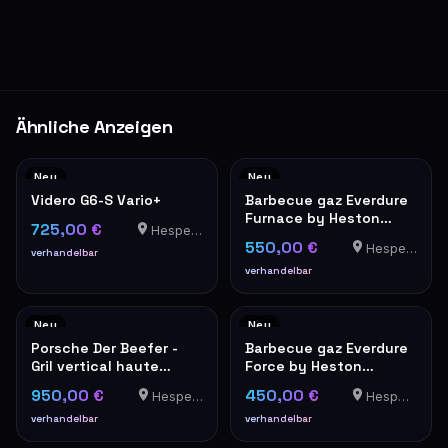
Ähnliche Anzeigen
Neu
Neu
Videro G6-S Vario+
Barbecue gaz Everdure
Furnace by Heston
725,00 €
Hesperange
Blumenthal orange
550,00 €
Hesperange
verhandelbar
verhandelbar
Neu
Neu
Porsche Der Beefer -
Barbecue gaz Everdure
Gril vertical haute
Force by Heston
température 800°C
Blumenthal rouge
950,00 €
450,00 €
Hesperange
Hesperange
verhandelbar
verhandelbar