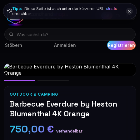
Tipp:
Diese Seite ist auch unter der kürzeren URL
shs.lu
💡
erreichbar.
DE
FR
EN
Stöbern
Anmelden
Registrieren
OUTDOOR & CAMPING
Barbecue Everdure by Heston
Blumenthal 4K Orange
750,00 €
verhandelbar