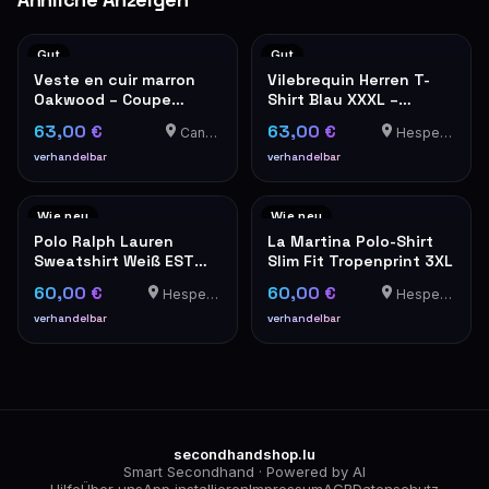
Gut
Gut
Veste en cuir marron
Vilebrequin Herren T-
Oakwood – Coupe
Shirt Blau XXXL –
classique
Luxusmarke
63,00 €
63,00 €
Canach
Hesperange
verhandelbar
verhandelbar
Wie neu
Wie neu
Polo Ralph Lauren
La Martina Polo-Shirt
Sweatshirt Weiß EST
Slim Fit Tropenprint 3XL
MCMLXVII Wappen XL
60,00 €
60,00 €
Hesperange
Hesperange
verhandelbar
verhandelbar
secondhandshop.lu
Smart Secondhand · Powered by AI