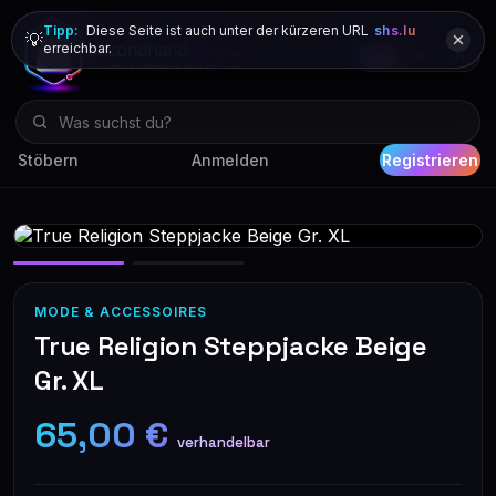
Tipp:
Diese Seite ist auch unter der kürzeren URL
shs.lu
💡
erreichbar.
DE
FR
EN
Stöbern
Anmelden
Registrieren
MODE & ACCESSOIRES
True Religion Steppjacke Beige
Gr. XL
65,00 €
verhandelbar