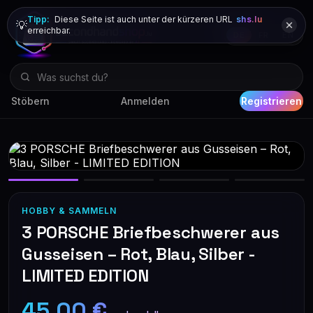
Tipp:
Diese Seite ist auch unter der kürzeren URL
shs.lu
💡
erreichbar.
DE
FR
EN
Stöbern
Anmelden
Registrieren
HOBBY & SAMMELN
3 PORSCHE Briefbeschwerer aus
Gusseisen – Rot, Blau, Silber -
LIMITED EDITION
45,00 €