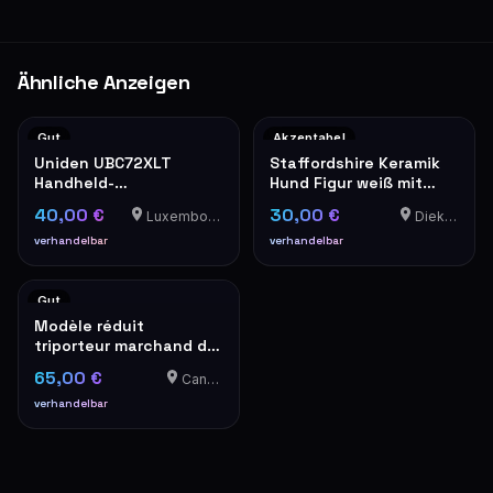
Ähnliche Anzeigen
Gut
Akzeptabel
Uniden UBC72XLT
Staffordshire Keramik
Handheld-
Hund Figur weiß mit
Frequenzscanner mit
Goldkragen
40,00 €
30,00 €
Luxembourg-Cents
Diekirch
Netzteil
verhandelbar
verhandelbar
Gut
Modèle réduit
triporteur marchand de
poisson « Verse Vis »
65,00 €
Canach
verhandelbar