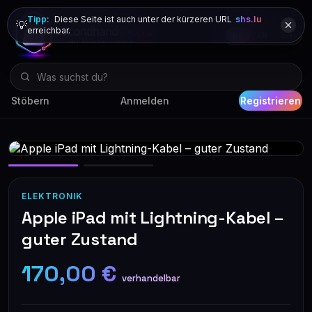
Tipp:
Diese Seite ist auch unter der kürzeren URL
shs.lu
💡
erreichbar.
DE
FR
EN
Stöbern
Anmelden
Registrieren
ELEKTRONIK
Apple iPad mit Lightning-Kabel –
guter Zustand
170,00 €
verhandelbar