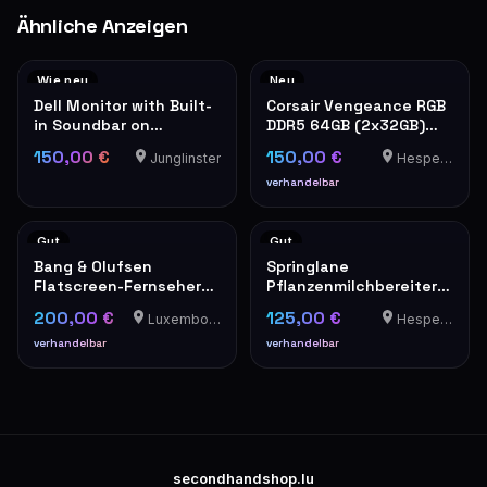
Ähnliche Anzeigen
Wie neu
Neu
Dell Monitor with Built-
Corsair Vengeance RGB
in Soundbar on
DDR5 64GB (2x32GB)
Adjustable Stand
6400MHz RAM
150,00 €
150,00 €
Junglinster
Hesperange
verhandelbar
Gut
Gut
Bang & Olufsen
Springlane
Flatscreen-Fernseher
Pflanzenmilchbereiter
mit rotem Lautsprecher
Mila
200,00 €
125,00 €
Luxembourg-Cents
Hesperange
verhandelbar
verhandelbar
secondhandshop.lu