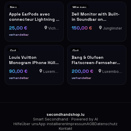
Neu
Wie neu
Apple EarPods avec
Dell Monitor with Built-
connecteur Lightning –
in Soundbar on
Neufs en boîte
Adjustable Stand
25,00 €
150,00 €
Vichten
Junglinster
verhandelbar
Gut
Gut
Louis Vuitton
Bang & Olufsen
Monogram iPhone Hülle
Flatscreen-Fernseher
Hardcase
mit rotem Lautsprecher
90,00 €
200,00 €
Luxembourg
Luxembourg-Cents
verhandelbar
verhandelbar
secondhandshop.lu
Smart Secondhand · Powered by AI
Hilfe
Über uns
App installieren
Impressum
AGB
Datenschutz
Kontakt