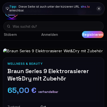
Tipp:
Diese Seite ist auch unter der kürzeren URL
shs.lu
💡
erreichbar.
DE
FR
EN
Stöbern
Anmelden
Registrieren
WELLNESS & BEAUTY
Braun Series 9 Elektrorasierer
Wet&Dry mit Zubehör
65,00 €
verhandelbar
Zustand
Gut