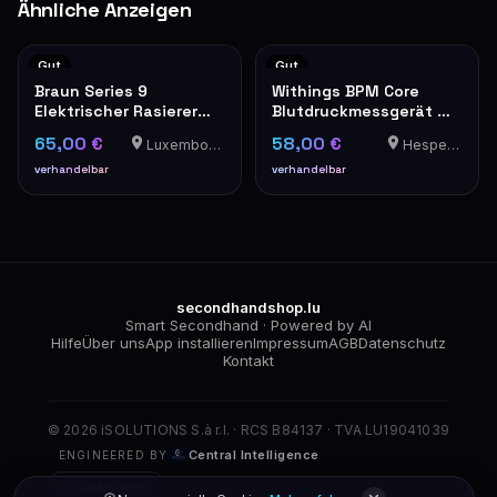
Ähnliche Anzeigen
Gut
Gut
Braun Series 9
Withings BPM Core
Elektrischer Rasierer
Blutdruckmessgerät mit
Wet & Dry mit
Manschette
65,00 €
58,00 €
Luxembourg-Cents
Hesperange
Ladekabel und Etui
verhandelbar
verhandelbar
secondhandshop.lu
Smart Secondhand · Powered by AI
Hilfe
Über uns
App installieren
Impressum
AGB
Datenschutz
Kontakt
© 2026 iSOLUTIONS S.à r.l. · RCS B84137 · TVA LU19041039
Central Intelligence
ENGINEERED BY
Cache leeren