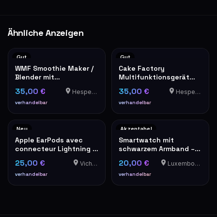
Ähnliche Anzeigen
Gut
Gut
WMF Smoothie Maker /
Cake Factory
Blender mit
Multifunktionsgerät
Plastikbehälter
Rot-Weiß
35,00 €
35,00 €
Hesperange
Hesperange
verhandelbar
verhandelbar
Neu
Akzeptabel
Apple EarPods avec
Smartwatch mit
connecteur Lightning –
schwarzem Armband –
Neufs en boîte
Gebraucht - Mit
25,00 €
20,00 €
Vichten
Luxembourg-Cents
Alarmknopf an der
Seite. Bei Gefahr
verhandelbar
verhandelbar
aktivieren. Ein schriller
Ton bewirkt sofort die
Aufmerksamkeit der
Leute in der Umgebung.