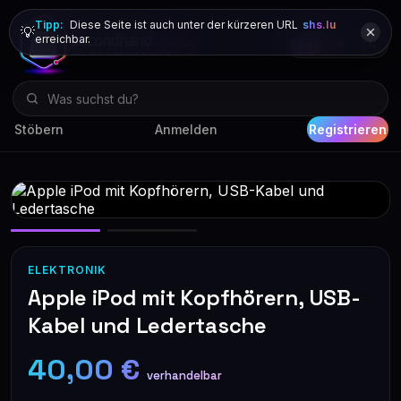
Tipp:
Diese Seite ist auch unter der kürzeren URL
shs.lu
💡
erreichbar.
DE
FR
EN
Stöbern
Anmelden
Registrieren
ELEKTRONIK
Apple iPod mit Kopfhörern, USB-
Kabel und Ledertasche
40,00 €
verhandelbar