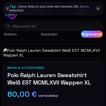
Tipp:
Diese Seite ist auch unter der kürzeren URL
shs.lu
💡
erreichbar.
DE
FR
EN
Stöbern
Anmelden
Registrieren
MODE & ACCESSOIRES
Polo Ralph Lauren Sweatshirt
Weiß EST MCMLXVII Wappen XL
60,00 €
verhandelbar