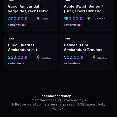
Gut
Gut
Gucci Armbanduhr
Apple Watch Series 7
vergoldet, rechteckiges
(GPS) Sportarmband
Modell
Rot
200,00 €
150,00 €
Luxemburg
Luxembourg-Cents
verhandelbar
verhandelbar
Gut
Gut
Gucci Quadrat
Hermès H Uhr
Armbanduhr mit
Armbanduhr Braunes
Stahlarmband
Lederband
250,00 €
500,00 €
Luxemburg
Luxemburg
verhandelbar
verhandelbar
secondhandshop.lu
Smart Secondhand · Powered by AI
Hilfe
Über uns
App installieren
Impressum
AGB
Datenschutz
Kontakt