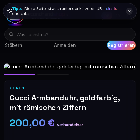
Tipp:
Diese Seite ist auch unter der kürzeren URL
shs.lu
💡
erreichbar.
DE
FR
EN
Stöbern
Anmelden
Registrieren
UHREN
Gucci Armbanduhr, goldfarbig,
mit römischen Ziffern
200,00 €
verhandelbar