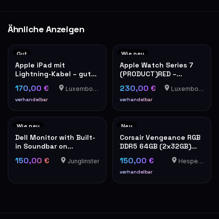
Ähnliche Anzeigen
Gut
Wie neu
Apple iPad mit
Apple Watch Series 7
Lightning-Kabel – guter
(PRODUCT)RED –
Zustand
Sportarmband, OVP
170,00 €
230,00 €
Luxembourg-Cents
Luxembourg-Cents
verhandelbar
verhandelbar
Wie neu
Neu
Dell Monitor with Built-
Corsair Vengeance RGB
in Soundbar on
DDR5 64GB (2x32GB)
Adjustable Stand
6400MHz RAM
150,00 €
150,00 €
Junglinster
Hesperange
verhandelbar