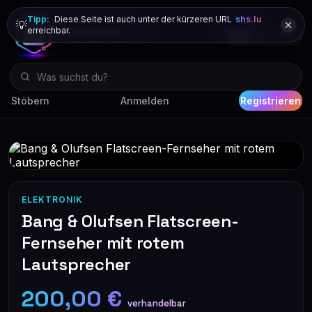
Tipp:
Diese Seite ist auch unter der kürzeren URL
shs.lu
💡
erreichbar.
DE
FR
EN
Stöbern
Anmelden
Registrieren
ELEKTRONIK
Bang & Olufsen Flatscreen-
Fernseher mit rotem
Lautsprecher
200,00 €
verhandelbar