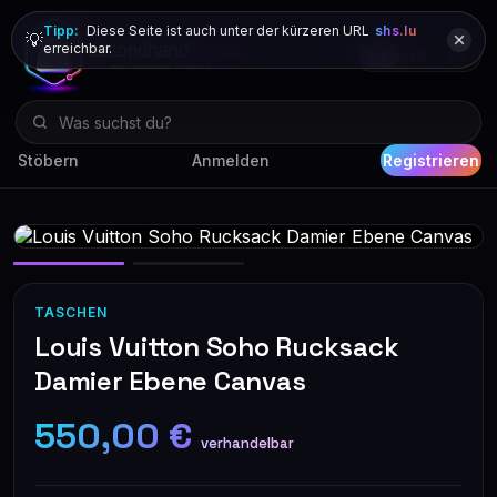
Tipp:
Diese Seite ist auch unter der kürzeren URL
shs.lu
💡
erreichbar.
DE
FR
EN
Stöbern
Anmelden
Registrieren
TASCHEN
Louis Vuitton Soho Rucksack
Damier Ebene Canvas
550,00 €
verhandelbar