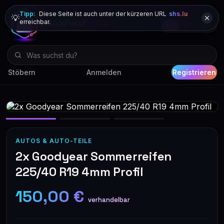
Tipp:
Diese Seite ist auch unter der kürzeren URL
shs.lu
💡
erreichbar.
DE
FR
EN
Stöbern
Anmelden
Registrieren
AUTOS & AUTO-TEILE
2x Goodyear Sommerreifen
225/40 R19 4mm Profil
150,00 €
verhandelbar