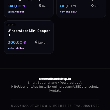
Fahrräder
R19 – gebraucht
140,00 €
80,00 €
Roedt
Roedt
verhandelbar
verhandelbar
Gut
Winterräder Mini Cooper
S
300,00 €
Luxemburg
verhandelbar
secondhandshop.lu
Smart Secondhand · Powered by AI
Hilfe
Über uns
App installieren
Impressum
AGB
Datenschutz
Kontakt
© 2026 iSOLUTIONS S.à r.l. · RCS B84137 · TVA LU19041039