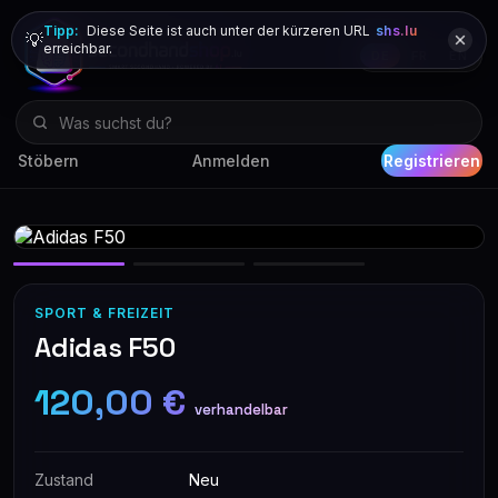
Tipp:
Diese Seite ist auch unter der kürzeren URL
shs.lu
💡
erreichbar.
DE
FR
EN
Stöbern
Anmelden
Registrieren
SPORT & FREIZEIT
Adidas F50
120,00 €
verhandelbar
Zustand
Neu