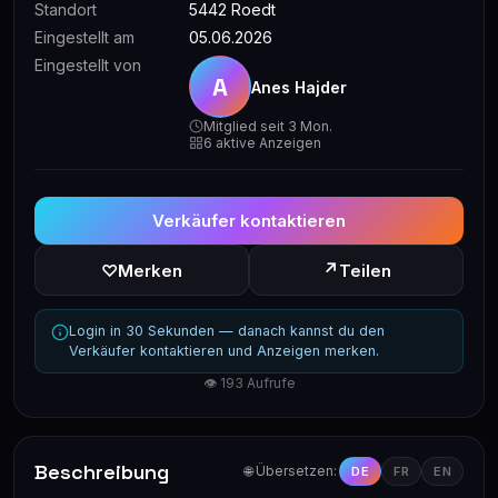
Standort
5442 Roedt
Eingestellt am
05.06.2026
Eingestellt von
A
Anes Hajder
Mitglied seit 3 Mon.
6 aktive Anzeigen
Verkäufer kontaktieren
↗
♡
Merken
Teilen
Login in 30 Sekunden — danach kannst du den
Verkäufer kontaktieren und Anzeigen merken.
👁 193 Aufrufe
Beschreibung
🌐 Übersetzen:
DE
FR
EN