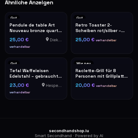
Ähnliche Anzeigen
Gut
Gut
Pendule de table Art
Retro Toaster 2-
Nouveau bronze quartz
Scheiben rot/silber –
roses décoratives
De'Longhi Stil
25,00 €
25,00 €
Diekirch
verhandelbar
verhandelbar
Gut
Wie neu
Tefal Waffeleisen
Raclette-Grill für 8
Edelstahl – gebraucht,
Personen mit Grillplatte,
guter Zustand
schwarz
23,00 €
20,00 €
Hesperange
verhandelbar
verhandelbar
secondhandshop.lu
Smart Secondhand · Powered by AI