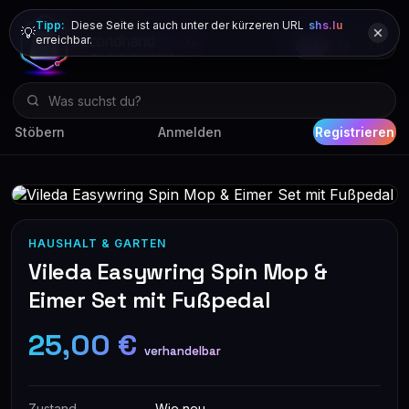
Tipp:
Diese Seite ist auch unter der kürzeren URL
shs.lu
💡
erreichbar.
DE
FR
EN
Stöbern
Anmelden
Registrieren
HAUSHALT & GARTEN
Vileda Easywring Spin Mop &
Eimer Set mit Fußpedal
25,00 €
verhandelbar
Zustand
Wie neu