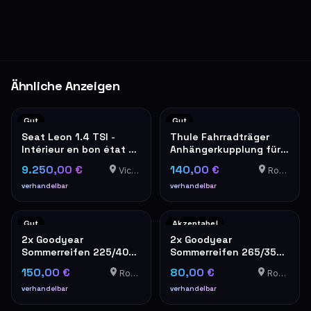
Ähnliche Anzeigen
Gut
Gut
Seat Leon 1.4 TSI -
Thule Fahrradträger
Intérieur en bon état –
Anhängerkupplung für 2
sièges tissu gris
Fahrräder
9.250,00 €
140,00 €
Vichten
Roedt
verhandelbar
verhandelbar
Gut
Akzeptabel
2x Goodyear
2x Goodyear
Sommerreifen 225/40
Sommerreifen 265/35
R19 4mm Profil
R19 – gebraucht
150,00 €
80,00 €
Roedt
Roedt
verhandelbar
verhandelbar