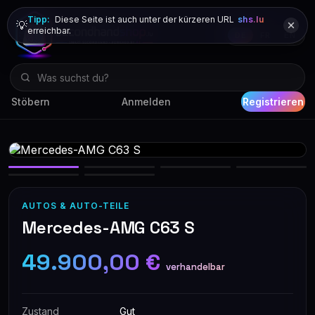
Tipp:
Diese Seite ist auch unter der kürzeren URL
shs.lu
💡
erreichbar.
DE
FR
EN
Stöbern
Anmelden
Registrieren
AUTOS & AUTO-TEILE
Mercedes-AMG C63 S
49.900,00 €
verhandelbar
Zustand
Gut