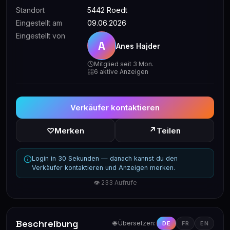
Standort
5442 Roedt
Eingestellt am
09.06.2026
Eingestellt von
A
Anes Hajder
Mitglied seit 3 Mon.
6 aktive Anzeigen
Verkäufer kontaktieren
↗
♡
Merken
Teilen
Login in 30 Sekunden — danach kannst du den
Verkäufer kontaktieren und Anzeigen merken.
👁 233 Aufrufe
Beschreibung
🌐 Übersetzen:
DE
FR
EN