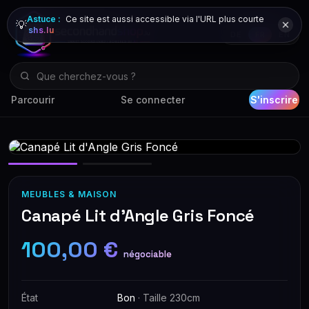
Astuce :
Ce site est aussi accessible via l'URL plus courte
💡
shs.lu
DE
FR
EN
Parcourir
Se connecter
S'inscrire
MEUBLES & MAISON
Canapé Lit d'Angle Gris Foncé
100,00 €
négociable
État
Bon
· Taille 230cm