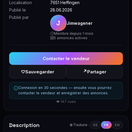
Localisation
7651 Heffingen
Publié le
28.06.2026
Publié par
J
Jimwagener
Membre depuis 1 mois
5 annonces actives
Contacter le vendeur
↗
♡
Sauvegarder
Partager
Connexion en 30 secondes — ensuite vous pourrez
contacter le vendeur et enregistrer des annonces.
👁 147 vues
Description
🌐 Traduire :
DE
FR
EN