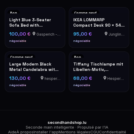
Bon
Comme neuf
Light Blue 3-Seater
IKEA LOMMARP
Sofa Bed with
Compact Desk 90 × 54
Cushions, convertible
cm – Dark Blue-Green,
100,00 €
95,00 €
Gasperich - Luxembourg
Junglinster
to a bed, Ikea
Excellent Condition
HOLMSUND
négociable
négociable
Comme neuf
Bon
Large Modern Black
Tiffany Tischlampe mit
Metal Candelabra with
Libellen-Motiv,
5 White Pillar Candles
Buntglas rosa/blau
130,00 €
68,00 €
hesperange
Hesperange
négociable
négociable
secondhandshop.lu
Seconde main intelligente · Propulsé par l'IA
Aide
À propos
Installer l'app
Mentions légales
CGU
Confidentialité