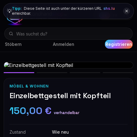
Tipp:
Diese Seite ist auch unter der kürzeren URL
shs.lu
💡
erreichbar.
DE
FR
EN
Stöbern
Anmelden
Registrieren
MÖBEL & WOHNEN
Einzelbettgestell mit Kopfteil
150,00 €
verhandelbar
Zustand
Wie neu