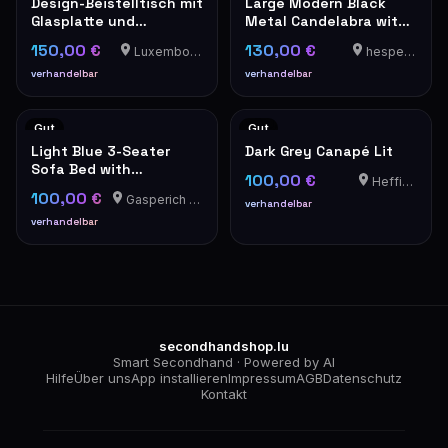
Design-Beistelltisch mit
Large Modern Black
Glasplatte und
Metal Candelabra with
Chromfuß mit
5 White Pillar Candles
150,00 €
130,00 €
Luxembourg-Cents
hesperange
Ladeanschluss für
Mobiltelefon
verhandelbar
verhandelbar
Gut
Gut
Light Blue 3-Seater
Dark Grey Canapé Lit
Sofa Bed with
100,00 €
Heffingen
Cushions, convertible
100,00 €
Gasperich - Luxembourg
to a bed, Ikea
verhandelbar
HOLMSUND
verhandelbar
secondhandshop.lu
Smart Secondhand · Powered by AI
Hilfe
Über uns
App installieren
Impressum
AGB
Datenschutz
Kontakt