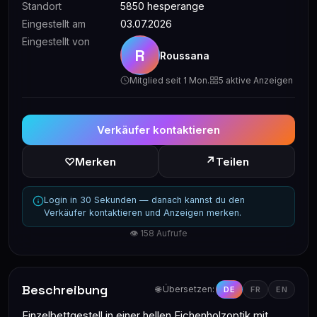
Standort
5850 hesperange
Eingestellt am
03.07.2026
Eingestellt von
R
Roussana
Mitglied seit 1 Mon.
5 aktive Anzeigen
Verkäufer kontaktieren
↗
♡
Merken
Teilen
Login in 30 Sekunden — danach kannst du den
Verkäufer kontaktieren und Anzeigen merken.
👁 158 Aufrufe
Beschreibung
🌐 Übersetzen:
DE
FR
EN
Einzelbettgestell in einer hellen Eichenholzoptik mit