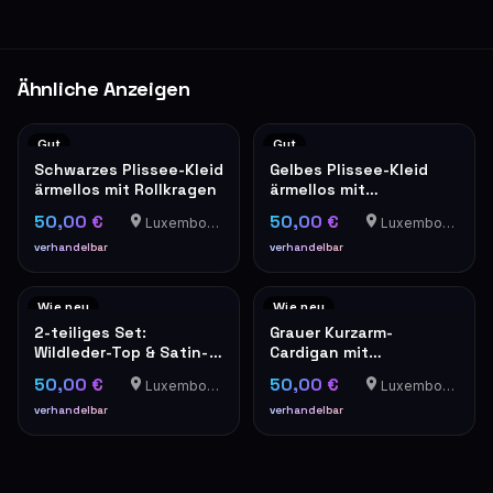
Ähnliche Anzeigen
Gut
Gut
Schwarzes Plissee-Kleid
Gelbes Plissee-Kleid
ärmellos mit Rollkragen
ärmellos mit
Stehkragen elegant
50,00 €
50,00 €
Luxembourg-Cents
Luxembourg-Cents
verhandelbar
verhandelbar
Wie neu
Wie neu
2-teiliges Set:
Grauer Kurzarm-
Wildleder-Top & Satin-
Cardigan mit
Trägerbluse in Camel
Perlenverzierung und
50,00 €
50,00 €
Luxembourg-Cents
Luxembourg-Cents
Tweed-Optik
verhandelbar
verhandelbar