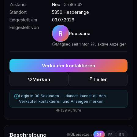
Zustand
Neu
· Größe 42
Standort
5850 Hesperange
Eingestellt am
03.07.2026
Eingestellt von
R
Roussana
Mitglied seit 1 Mon.
5 aktive Anzeigen
Verkäufer kontaktieren
↗
♡
Merken
Teilen
Login in 30 Sekunden — danach kannst du den
Verkäufer kontaktieren und Anzeigen merken.
👁 139 Aufrufe
Beschreibung
🌐 Übersetzen:
DE
FR
EN