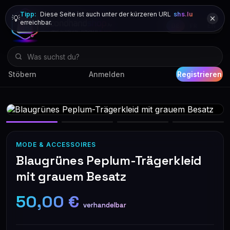
Tipp:
Diese Seite ist auch unter der kürzeren URL
shs.lu
💡
erreichbar.
DE
FR
EN
Stöbern
Anmelden
Registrieren
MODE & ACCESSOIRES
Blaugrünes Peplum-Trägerkleid
mit grauem Besatz
50,00 €
verhandelbar