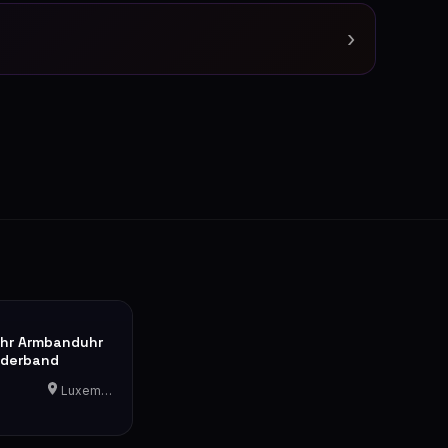
›
hr Armbanduhr
ederband
Luxemburg