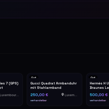
Gut
Gut
ies 7 (GPS)
Gucci Quadrat Armbanduhr
Hermès H U
ot
mit Stahlarmband
Braunes L
250,00 €
500,00 €
Luxembourg-Cents
Luxemburg
verhandelbar
verhandelbar