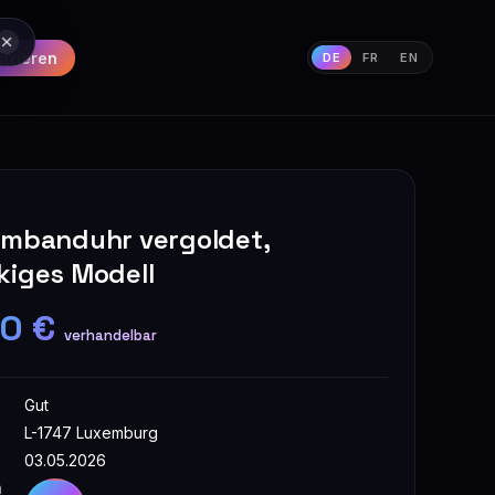
strieren
DE
FR
EN
rmbanduhr vergoldet,
kiges Modell
00 €
verhandelbar
Gut
L-1747 Luxemburg
03.05.2026
n