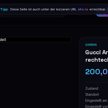

Tipp:
Diese Seite ist auch unter der kürzeren URL
shs.lu
erreichbar.
Stöbern
Anmelden
Regi
UHREN
Gucci A
rechtec
200,
Zustand
Standort
Eingestellt am
Eingestellt vo