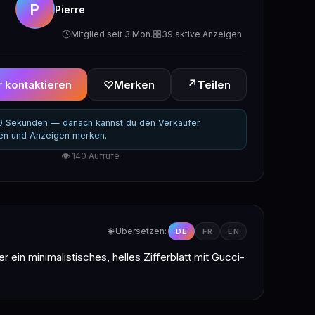
P
Pierre
Mitglied seit 3 Mon.
39 aktive Anzeigen
↗
 kontaktieren
♡
Merken
Teilen
30 Sekunden — danach kannst du den Verkäufer
ren und Anzeigen merken.
👁 140 Aufrufe
🌐 Übersetzen:
DE
FR
EN
n minimalistisches, helles Zifferblatt mit Gucci-