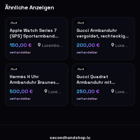
Ähnliche Anzeigen
Gut
Gut
Apple Watch Series 7
Gucci Armbanduhr
(GPS) Sportarmband
vergoldet, rechteckiges
Rot
Modell
150,00 €
200,00 €
Luxembourg-Cents
Luxemburg
verhandelbar
verhandelbar
Gut
Gut
Hermès H Uhr
Gucci Quadrat
Armbanduhr Braunes
Armbanduhr mit
Lederband
Stahlarmband
500,00 €
250,00 €
Luxemburg
Luxemburg
verhandelbar
verhandelbar
secondhandshop.lu