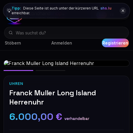
Tipp:
Diese Seite ist auch unter der kürzeren URL
shs.lu
💡
erreichbar.
DE
FR
EN
Stöbern
Anmelden
Registrieren
UHREN
Franck Muller Long Island
Herrenuhr
6.000,00 €
verhandelbar