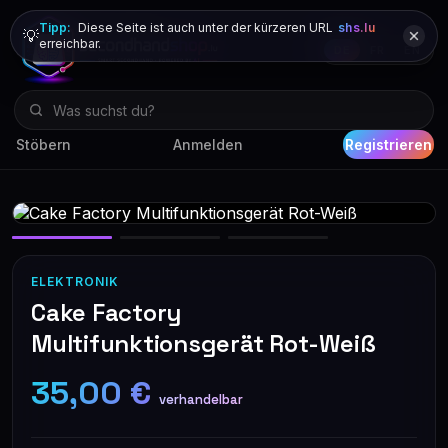
Tipp:
Diese Seite ist auch unter der kürzeren URL
shs.lu
💡
erreichbar.
DE
FR
EN
Stöbern
Anmelden
Registrieren
ELEKTRONIK
Cake Factory
Multifunktionsgerät Rot-Weiß
35,00 €
verhandelbar