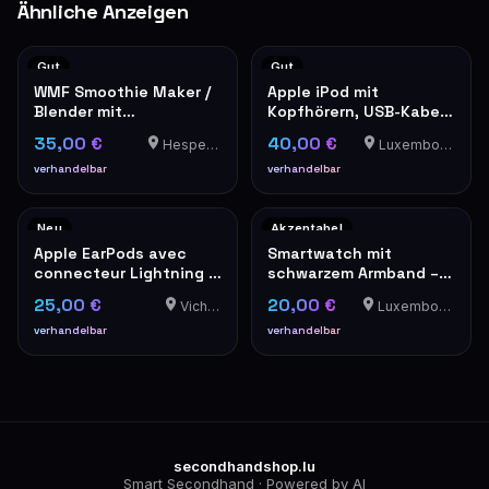
Ähnliche Anzeigen
Gut
Gut
WMF Smoothie Maker /
Apple iPod mit
Blender mit
Kopfhörern, USB-Kabel
Plastikbehälter
und Ledertasche
35,00 €
40,00 €
Hesperange
Luxembourg-Cents
verhandelbar
verhandelbar
Neu
Akzeptabel
Apple EarPods avec
Smartwatch mit
connecteur Lightning –
schwarzem Armband –
Neufs en boîte
Gebraucht - Mit
25,00 €
20,00 €
Vichten
Luxembourg-Cents
Alarmknopf an der
Seite. Bei Gefahr
verhandelbar
verhandelbar
aktivieren. Ein schriller
Ton bewirkt sofort die
Aufmerksamkeit der
Leute in der Umgebung.
secondhandshop.lu
Smart Secondhand · Powered by AI