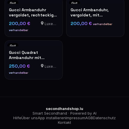
Gut
Gut
Gucci Armbanduhr
Gucci Armbanduhr,
vergoldet, rechteckiges
vergoldet, mit
Modell
römischen Ziffern
200,00 €
200,00 €
Luxemburg
verhandelbar
verhandelbar
Gut
Gucci Quadrat
Armbanduhr mit
Stahlarmband
250,00 €
Luxemburg
verhandelbar
secondhandshop.lu
Smart Secondhand · Powered by AI
Hilfe
Über uns
App installieren
Impressum
AGB
Datenschutz
Kontakt