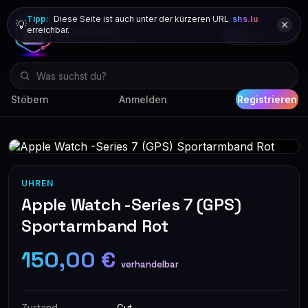
Tipp:
Diese Seite ist auch unter der kürzeren URL
shs.lu
💡
erreichbar.
DE
FR
EN
Stöbern
Anmelden
Registrieren
UHREN
Apple Watch -Series 7 (GPS)
Sportarmband Rot
150,00 €
verhandelbar
Zustand
Gut