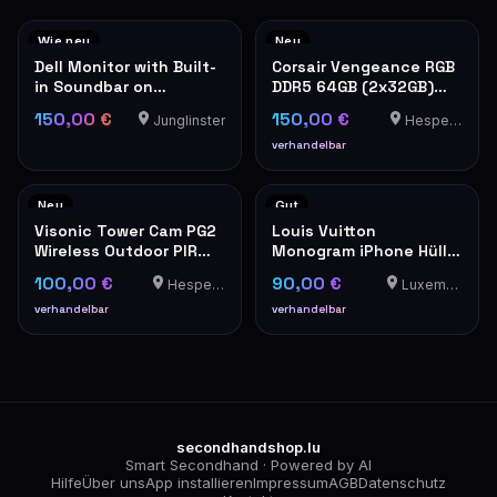
Wie neu
Neu
Dell Monitor with Built-
Corsair Vengeance RGB
in Soundbar on
DDR5 64GB (2x32GB)
Adjustable Stand
6400MHz RAM
150,00 €
150,00 €
Junglinster
Hesperange
verhandelbar
Neu
Gut
Visonic Tower Cam PG2
Louis Vuitton
Wireless Outdoor PIR
Monogram iPhone Hülle
Motion Detector
Hardcase
100,00 €
90,00 €
Hesperange
Luxembourg
verhandelbar
verhandelbar
secondhandshop.lu
Smart Secondhand · Powered by AI
Hilfe
Über uns
App installieren
Impressum
AGB
Datenschutz