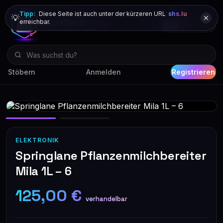
Tipp:
Diese Seite ist auch unter der kürzeren URL
shs.lu
💡
erreichbar.
DE
FR
EN
Stöbern
Anmelden
Registrieren
ELEKTRONIK
Springlane Pflanzenmilchbereiter
Mila 1L – 6
125,00 €
verhandelbar