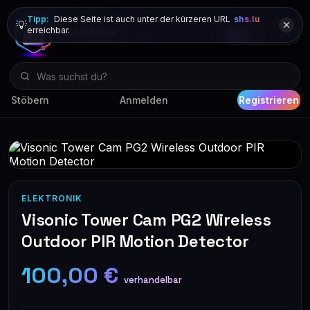
Tipp:
Diese Seite ist auch unter der kürzeren URL
shs.lu
💡
erreichbar.
DE
FR
EN
Stöbern
Anmelden
Registrieren
ELEKTRONIK
Visonic Tower Cam PG2 Wireless
Outdoor PIR Motion Detector
100,00 €
verhandelbar