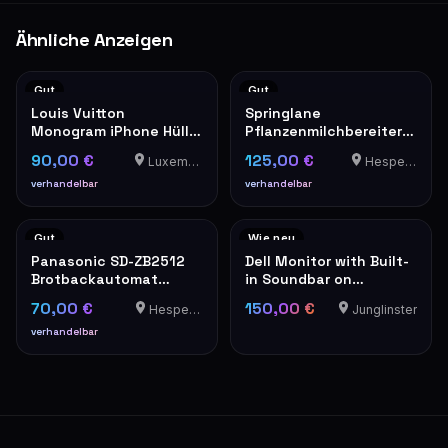
Ähnliche Anzeigen
Gut
Gut
Louis Vuitton
Springlane
Monogram iPhone Hülle
Pflanzenmilchbereiter
Hardcase
Mila
90,00 €
125,00 €
Luxembourg
Hesperange
verhandelbar
verhandelbar
Gut
Wie neu
Panasonic SD-ZB2512
Dell Monitor with Built-
Brotbackautomat
in Soundbar on
Edelstahl
Adjustable Stand
70,00 €
150,00 €
Hesperange
Junglinster
verhandelbar