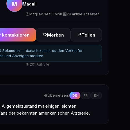
M
Magali
Mitglied seit 3 Mon.
29 aktive Anzeigen
↗
 kontaktieren
♡
Merken
Teilen
30 Sekunden — danach kannst du den Verkäufer
ren und Anzeigen merken.
👁 201 Aufrufe
🌐 Übersetzen:
DE
FR
EN
m Allgemeinzustand mit einigen leichten
Fans der bekannten amerikanischen Arztserie.