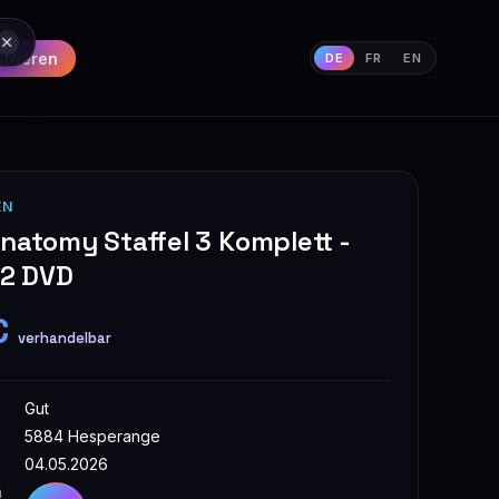
strieren
DE
FR
EN
EN
natomy Staffel 3 Komplett -
& 2 DVD
€
verhandelbar
Gut
5884 Hesperange
04.05.2026
n