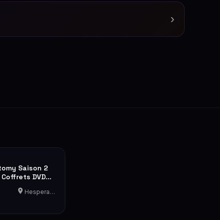
›
tomy Saison 2
 Coffrets DVD
 2
Hesperange