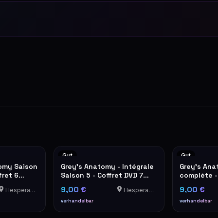
Gut
Gut
omy Saison
Grey's Anatomy - Intégrale
Grey's Ana
fret 6
Saison 5 - Coffret DVD 7
complète -
disques
Parties 1 &
9,00 €
9,00 €
Hesperange
Hesperange
verhandelbar
verhandelbar