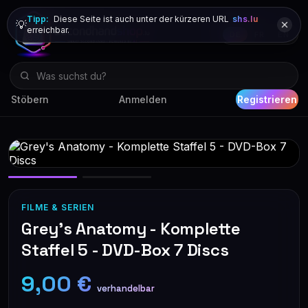
Tipp:
Diese Seite ist auch unter der kürzeren URL
shs.lu
💡
erreichbar.
DE
FR
EN
Stöbern
Anmelden
Registrieren
FILME & SERIEN
Grey's Anatomy - Komplette
Staffel 5 - DVD-Box 7 Discs
9,00 €
verhandelbar