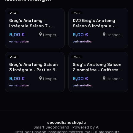
Gut
Gut
Grey's Anatomy -
DVD Grey's Anatomy
Intégrale Saison 7 -
Saison 6 Intégrale -
Coffret DVD
Coffret 6 Disques
9,00 €
9,00 €
Hesperange
Hesperange
verhandelbar
verhandelbar
Gut
Gut
Grey's Anatomy Saison
Grey's Anatomy Saison
3 Intégrale - Parties 1 &
2 complète - Coffrets
2 DVD
DVD Parties 1 & 2
9,00 €
9,00 €
Hesperange
Hesperange
verhandelbar
verhandelbar
secondhandshop.lu
Smart Secondhand · Powered by AI
Hilfe
Über uns
App installieren
Impressum
AGB
Datenschutz