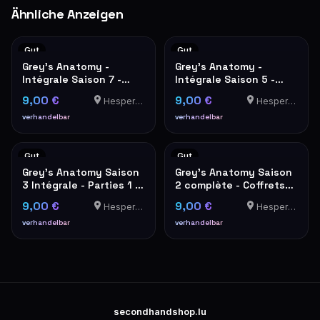
Ähnliche Anzeigen
Gut
Gut
Grey's Anatomy -
Grey's Anatomy -
Intégrale Saison 7 -
Intégrale Saison 5 -
Coffret DVD
Coffret DVD 7 disques
9,00 €
9,00 €
Hesperange
Hesperange
verhandelbar
verhandelbar
Gut
Gut
Grey's Anatomy Saison
Grey's Anatomy Saison
3 Intégrale - Parties 1 &
2 complète - Coffrets
2 DVD
DVD Parties 1 & 2
9,00 €
9,00 €
Hesperange
Hesperange
verhandelbar
verhandelbar
secondhandshop.lu