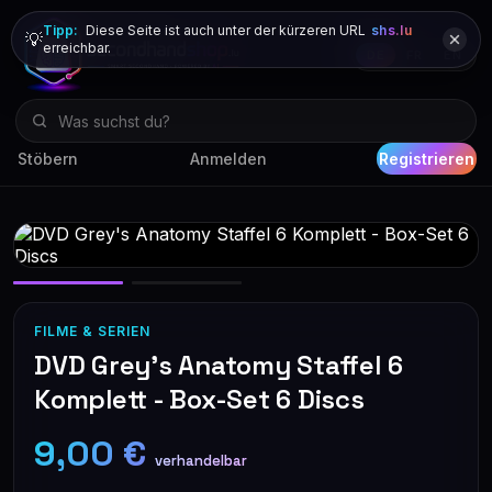
Tipp:
Diese Seite ist auch unter der kürzeren URL
shs.lu
💡
erreichbar.
DE
FR
EN
Stöbern
Anmelden
Registrieren
FILME & SERIEN
DVD Grey's Anatomy Staffel 6
Komplett - Box-Set 6 Discs
9,00 €
verhandelbar