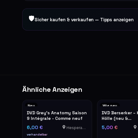
🛡
Sicher kaufen & verkaufen — Tipps anzeigen
Ähnliche Anzeigen
Neu
Wie neu
DVD Grey's Anatomy Saison
DVD Berserker – 
9 Intégrale - Comme neuf
Hölle (neu &
originalverpackt
6,00 €
5,00 €
Hesperange
verhandelbar