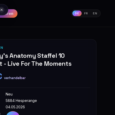
strieren
DE
FR
EN
EN
y's Anatomy Staffel 10
t - Live For The Moments
€
verhandelbar
Neu
5884 Hesperange
04.05.2026
n