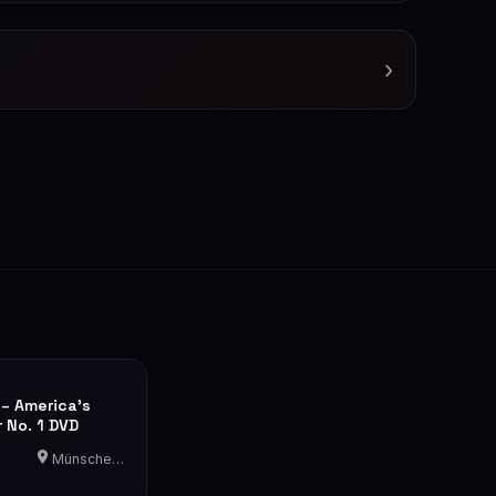
›
– America's
r No. 1 DVD
Münschecker