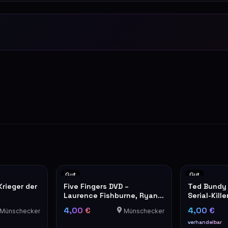
Gut
Gut
Krieger der
Five Fingers DVD –
Ted Bundy 
Laurence Fishburne, Ryan
Serial-Kille
)
Phillippe
4,00 €
4,00 €
Münschecker
Münschecker
verhandelbar