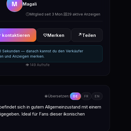
M
Magali
Mitglied seit 3 Mon.
29 aktive Anzeigen
↗
 kontaktieren
♡
Merken
Teilen
30 Sekunden — danach kannst du den Verkäufer
ren und Anzeigen merken.
👁 149 Aufrufe
🌐 Übersetzen:
DE
FR
EN
befindet sich in gutem Allgemeinzustand mit einem
igegeben. Ideal für Fans dieser ikonischen