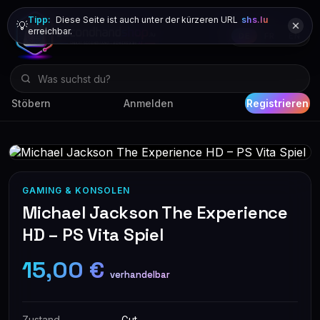
Tipp:
Diese Seite ist auch unter der kürzeren URL
shs.lu
💡
erreichbar.
DE
FR
EN
Stöbern
Anmelden
Registrieren
GAMING & KONSOLEN
Michael Jackson The Experience
HD – PS Vita Spiel
15,00 €
verhandelbar
Zustand
Gut