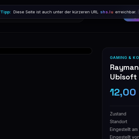

Tipp:
Diese Seite ist auch unter der kürzeren URL
shs.lu
erreichbar.
Stöbern
Anmelden
Regi
GAMING & K
Rayman O
Ubisoft
12,00
Zustand
Standort
Eingestellt am
Eingestellt vo