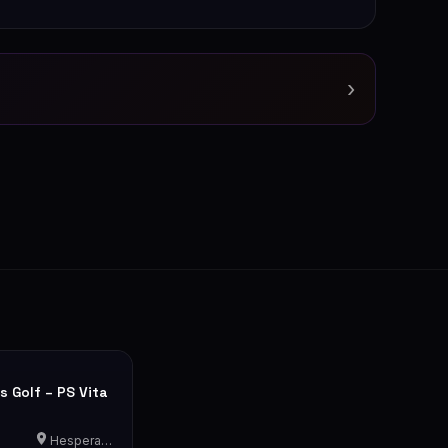
›
 Golf – PS Vita
Hesperange