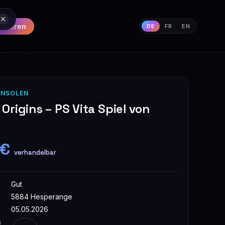
strieren
DE
FR
EN
ONSOLEN
rigins – PS Vita Spiel von
 €
verhandelbar
Gut
5884 Hesperange
05.05.2026
n