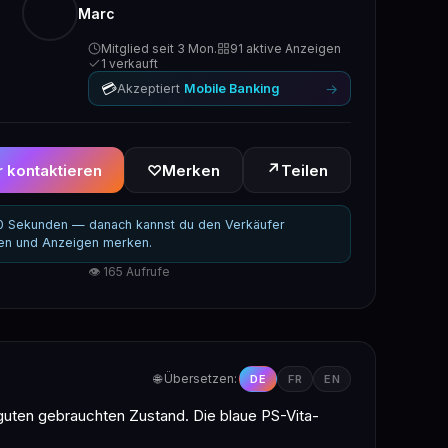
Marc
Mitglied seit 3 Mon.
91 aktive Anzeigen
1 verkauft
💳
→
Akzeptiert
Mobile Banking
↗
 kontaktieren
♡
Merken
Teilen
30 Sekunden — danach kannst du den Verkäufer
ren und Anzeigen merken.
👁 165 Aufrufe
🌐 Übersetzen:
DE
FR
EN
 guten gebrauchten Zustand. Die blaue PS-Vita-