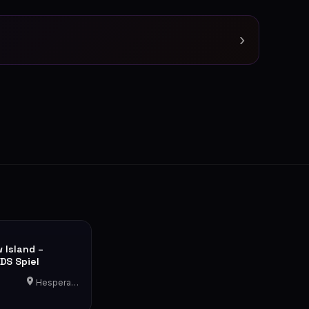
›
 Island –
DS Spiel
Hesperange