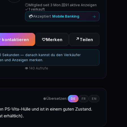
Mitglied seit 3 Mon.
91 aktive Anzeigen
1 verkauft
💳
→
Akzeptiert
Mobile Banking
↗
 kontaktieren
♡
Merken
Teilen
30 Sekunden — danach kannst du den Verkäufer
ren und Anzeigen merken.
👁 140 Aufrufe
🌐 Übersetzen:
DE
FR
EN
uen PS-Vita-Hülle und ist in einem guten Zustand.
 erhältlich).