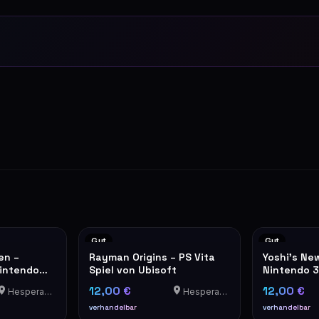
Gut
Gut
en –
Rayman Origins – PS Vita
Yoshi's New
Nintendo
Spiel von Ubisoft
Nintendo 3
12,00 €
12,00 €
Hesperange
Hesperange
verhandelbar
verhandelbar