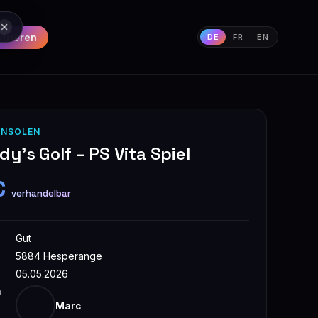
strieren
DE
FR
EN
ONSOLEN
y's Golf – PS Vita Spiel
€
verhandelbar
Gut
5884 Hesperange
05.05.2026
n
Marc