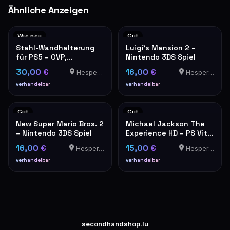
Ähnliche Anzeigen
Wie neu
Gut
Stahl-Wandhalterung
Luigi's Mansion 2 –
für PS5 – OVP,
Nintendo 3DS Spiel
neuwertig
30,00 €
16,00 €
Hesperange
Hesperange
verhandelbar
verhandelbar
Gut
Gut
New Super Mario Bros. 2
Michael Jackson The
– Nintendo 3DS Spiel
Experience HD – PS Vita
Spiel
16,00 €
15,00 €
Hesperange
Hesperange
verhandelbar
verhandelbar
secondhandshop.lu