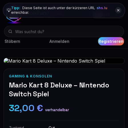
Tipp:
Diese Seite ist auch unter der kürzeren URL
shs.lu
💡
erreichbar.
DE
FR
EN
Stöbern
Anmelden
Registrieren
GAMING & KONSOLEN
Mario Kart 8 Deluxe – Nintendo
Switch Spiel
32,00 €
verhandelbar
Zustand
Gut