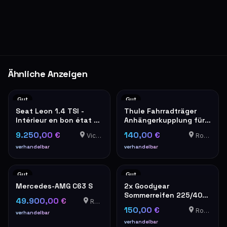
Ähnliche Anzeigen
Gut
Gut
Seat Leon 1.4 TSI -
Thule Fahrradträger
Intérieur en bon état –
Anhängerkupplung für 2
sièges tissu gris
Fahrräder
9.250,00 €
140,00 €
Vichten
Roedt
verhandelbar
verhandelbar
Gut
Gut
Mercedes-AMG C63 S
2x Goodyear
Sommerreifen 225/40
49.900,00 €
Roedt
R19 4mm Profil
150,00 €
Roedt
verhandelbar
verhandelbar