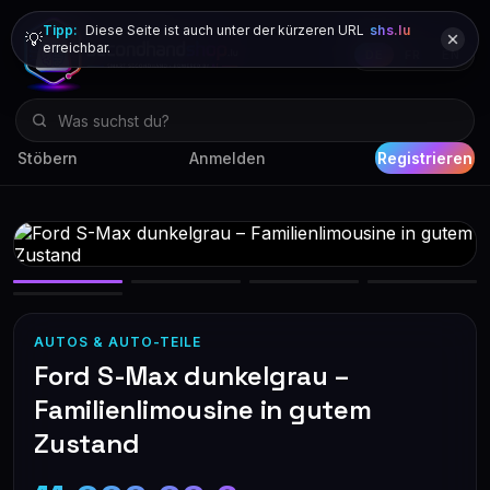
Tipp:
Diese Seite ist auch unter der kürzeren URL
shs.lu
💡
erreichbar.
DE
FR
EN
Stöbern
Anmelden
Registrieren
AUTOS & AUTO-TEILE
Ford S-Max dunkelgrau –
Familienlimousine in gutem
Zustand