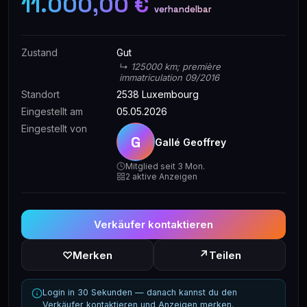
11.000,00 €
verhandelbar
Zustand
Gut
↳ 125000 km; première
immatriculation 09/2016
Standort
2538 Luxembourg
Eingestellt am
05.05.2026
Eingestellt von
G
Gallé Geoffrey
Mitglied seit 3 Mon.
2 aktive Anzeigen
Verkäufer kontaktieren
↗
♡
Merken
Teilen
Login in 30 Sekunden — danach kannst du den
Verkäufer kontaktieren und Anzeigen merken.