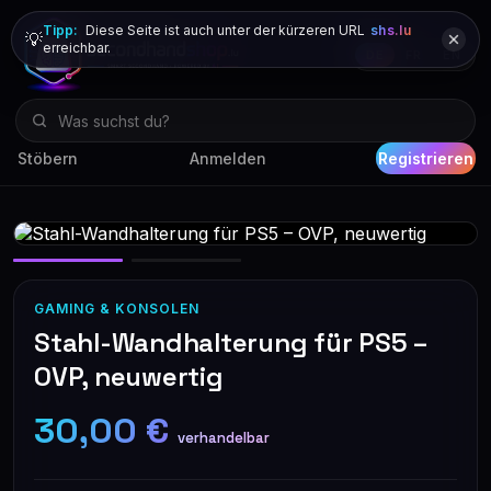
Tipp:
Diese Seite ist auch unter der kürzeren URL
shs.lu
💡
erreichbar.
DE
FR
EN
Stöbern
Anmelden
Registrieren
GAMING & KONSOLEN
Stahl-Wandhalterung für PS5 –
OVP, neuwertig
30,00 €
verhandelbar