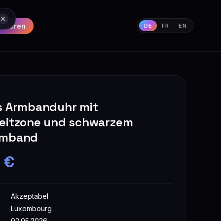
strieren
DE
FR
EN
s Armbanduhr mit
eitzone und schwarzem
rmband
 €
Akzeptabel
Luxembourg
02.05.2026