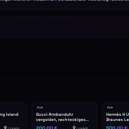
Gut
Gut
ng Island
Gucci Armbanduhr
Hermès H U
vergoldet, rechteckiges
Braunes L
Modell
200,00 €
500,00 €
Luxemburg
Luxemburg