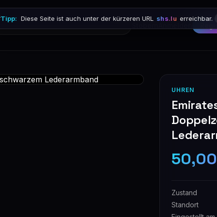

Tipp:
Diese Seite ist auch unter der kürzeren URL
shs.lu
erreichbar.
Stöbern
Anmelden
Regi
UHREN
Emirate
Doppelz
Ledera
50,00
Zustand
Standort
Eingestellt am