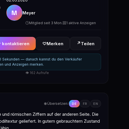
n
M
Meyer
Mitglied seit 3 Mon.
1 aktive Anzeigen
↗
 kontaktieren
♡
Merken
Teilen
30 Sekunden — danach kannst du den Verkäufer
ren und Anzeigen merken.
👁 162 Aufrufe
🌐 Übersetzen:
DE
FR
EN
e und römischen Ziffern auf der anderen Seite. Die
diltextur geliefert. In gutem gebrauchtem Zustand
ähig.