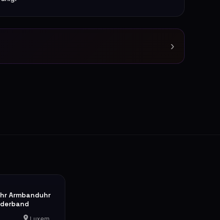
›
hr Armbanduhr
ederband
Luxemburg