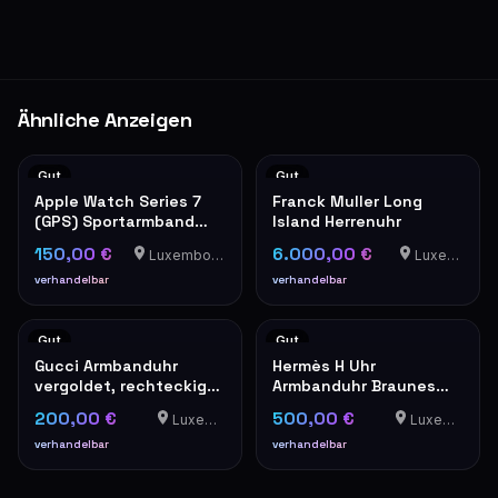
Ähnliche Anzeigen
Gut
Gut
Apple Watch Series 7
Franck Muller Long
(GPS) Sportarmband
Island Herrenuhr
Rot
150,00 €
6.000,00 €
Luxembourg-Cents
Luxemburg
verhandelbar
verhandelbar
Gut
Gut
Gucci Armbanduhr
Hermès H Uhr
vergoldet, rechteckiges
Armbanduhr Braunes
Modell
Lederband
200,00 €
500,00 €
Luxemburg
Luxemburg
verhandelbar
verhandelbar