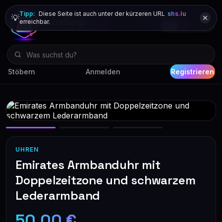
Tipp:
Diese Seite ist auch unter der kürzeren URL
shs.lu
💡
erreichbar.
DE
FR
EN
Stöbern
Anmelden
Registrieren
UHREN
Emirates Armbanduhr mit
Doppelzeitzone und schwarzem
Lederarmband
50,00 €