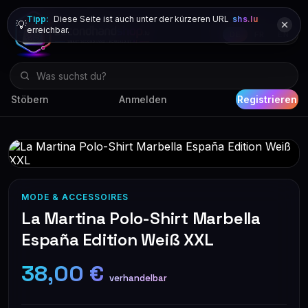
Tipp:
Diese Seite ist auch unter der kürzeren URL
shs.lu
💡
erreichbar.
DE
FR
EN
Stöbern
Anmelden
Registrieren
MODE & ACCESSOIRES
La Martina Polo-Shirt Marbella
España Edition Weiß XXL
38,00 €
verhandelbar