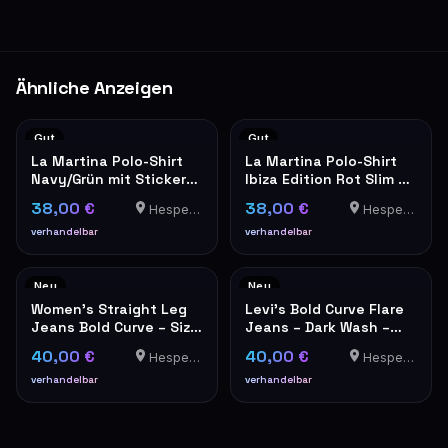
Ähnliche Anzeigen
Gut
Gut
La Martina Polo-Shirt
La Martina Polo-Shirt
Navy/Grün mit Stickerei
Ibiza Edition Rot Slim Fit
Größe XXL
XXL
38,00 €
38,00 €
Hesperange
Hesperange
verhandelbar
verhandelbar
Neu
Neu
Women's Straight Leg
Levi's Bold Curve Flare
Jeans Bold Curve – Size
Jeans – Dark Wash –
25 – NEW with Tags
New with Tags
40,00 €
40,00 €
Hesperange
Hesperange
verhandelbar
verhandelbar