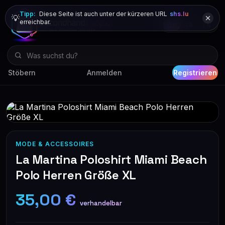
Tipp:
Diese Seite ist auch unter der kürzeren URL
shs.lu
💡
erreichbar.
DE
FR
EN
Stöbern
Anmelden
Registrieren
MODE & ACCESSOIRES
La Martina Poloshirt Miami Beach
Polo Herren Größe XL
35,00 €
verhandelbar