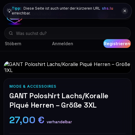
Tipp:
Diese Seite ist auch unter der kürzeren URL
shs.lu
💡
erreichbar.
DE
FR
EN
Stöbern
Anmelden
Registrieren
MODE & ACCESSOIRES
GANT Poloshirt Lachs/Koralle
Piqué Herren – Größe 3XL
27,00 €
verhandelbar