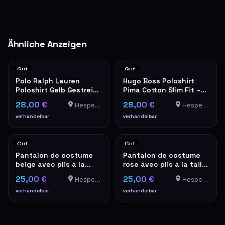
Ähnliche Anzeigen
Gut
Gut
Polo Ralph Lauren
Hugo Boss Poloshirt
Poloshirt Gelb Gestreift
Pima Cotton Slim Fit –
Herren
Koralle/Pink
28,00 €
28,00 €
Hesperange
Hesperange
verhandelbar
verhandelbar
Gut
Gut
Pantalon de costume
Pantalon de costume
beige avec plis à la
rose avec plis à la taille
taille – look vintage
– look vintage
25,00 €
25,00 €
Hesperange
Hesperange
verhandelbar
verhandelbar