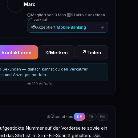
Marc
Mitglied seit 3 Mon.
91 aktive Anzeigen
1 verkauft
💳
→
Akzeptiert
Mobile Banking
↗
 kontaktieren
♡
Merken
Teilen
30 Sekunden — danach kannst du den Verkäufer
ren und Anzeigen merken.
👁 129 Aufrufe
🌐 Übersetzen:
DE
FR
EN
 aufgestickte Nummer auf der Vorderseite sowie ein
 das Shirt ist im Slim-Fit-Schnitt gehalten. Das