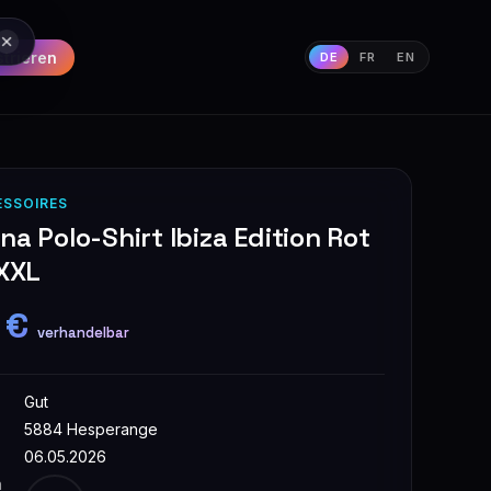
strieren
DE
FR
EN
ESSOIRES
na Polo-Shirt Ibiza Edition Rot
 XXL
 €
verhandelbar
Gut
5884 Hesperange
06.05.2026
n