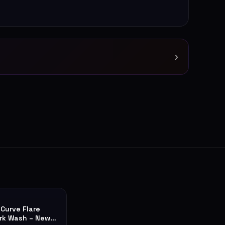
›
 Curve Flare
rk Wash – New