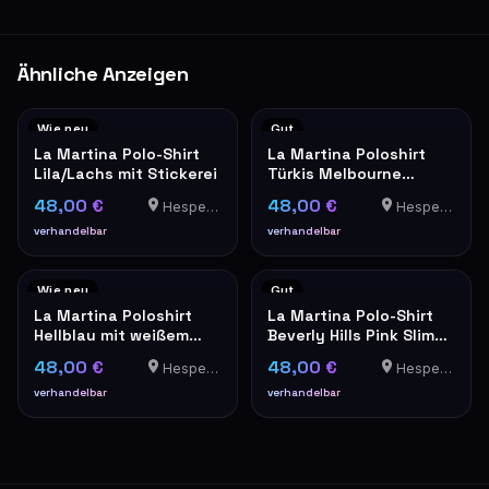
Ähnliche Anzeigen
Wie neu
Gut
La Martina Polo-Shirt
La Martina Poloshirt
Lila/Lachs mit Stickerei
Türkis Melbourne
Edition Herren XXL
48,00 €
48,00 €
Hesperange
Hesperange
verhandelbar
verhandelbar
Wie neu
Gut
La Martina Poloshirt
La Martina Polo-Shirt
Hellblau mit weißem
Beverly Hills Pink Slim
Kragen
Fit XXL
48,00 €
48,00 €
Hesperange
Hesperange
verhandelbar
verhandelbar