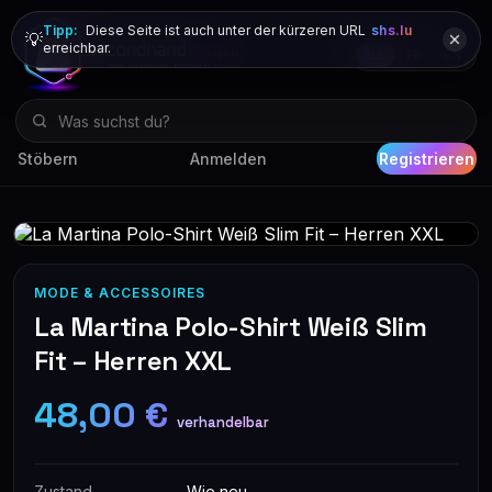
Tipp:
Diese Seite ist auch unter der kürzeren URL
shs.lu
💡
erreichbar.
DE
FR
EN
Stöbern
Anmelden
Registrieren
MODE & ACCESSOIRES
La Martina Polo-Shirt Weiß Slim
Fit – Herren XXL
48,00 €
verhandelbar
Zustand
Wie neu