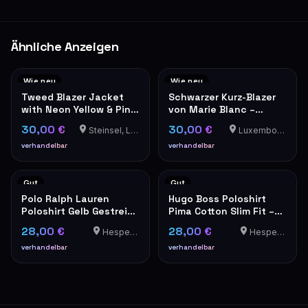
Ähnliche Anzeigen
Wie neu
Wie neu
Tweed Blazer Jacket
Schwarzer Kurz-Blazer
with Neon Yellow & Pink
von Marie Blanc –
Trim
elegant & modern
30,00 €
30,00 €
Steinsel, Luxembourg
Luxembourg-Cents
verhandelbar
verhandelbar
Gut
Gut
Polo Ralph Lauren
Hugo Boss Poloshirt
Poloshirt Gelb Gestreift
Pima Cotton Slim Fit –
Herren
Koralle/Pink
28,00 €
28,00 €
Hesperange
Hesperange
verhandelbar
verhandelbar