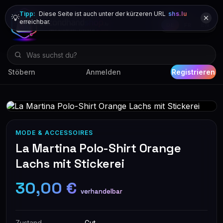
Tipp:
Diese Seite ist auch unter der kürzeren URL
shs.lu
💡
erreichbar.
DE
FR
EN
Stöbern
Anmelden
Registrieren
MODE & ACCESSOIRES
La Martina Polo-Shirt Orange
Lachs mit Stickerei
30,00 €
verhandelbar
Zustand
Gut