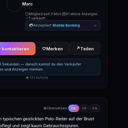
Marc
Mitglied seit 3 Mon.
91 aktive Anzeigen
1 verkauft
💳
→
Akzeptiert
Mobile Banking
↗
 kontaktieren
♡
Merken
Teilen
30 Sekunden — danach kannst du den Verkäufer
ren und Anzeigen merken.
👁 131 Aufrufe
🌐 Übersetzen:
DE
FR
EN
n typischen gestickten Polo-Reiter auf der Brust
gepflegt und zeigt kaum Gebrauchsspuren.