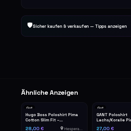
🛡
Sicher kaufen & verkaufen — Tipps anzeigen
Ähnliche Anzeigen
Gut
Gut
Hugo Boss Poloshirt Pima
GANT Poloshirt
Cotton Slim Fit –
Lachs/Koralle Pi
Koralle/Pink
– Größe 3XL
28,00 €
27,00 €
Hesperange