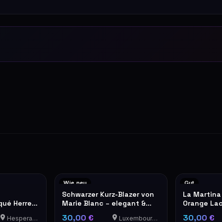
Wie neu
Gut
Schwarzer Kurz-Blazer von
La Martina
qué Herren
Marie Blanc – elegant &
Orange Lac
modern
30,00 €
30,00 €
Hesperange
Luxembourg-Cents