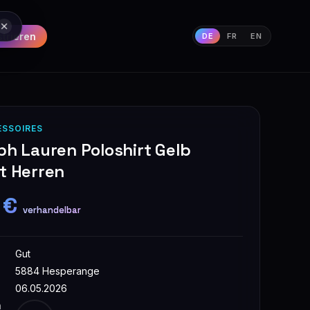
strieren
DE
FR
EN
ESSOIRES
ph Lauren Poloshirt Gelb
t Herren
 €
verhandelbar
Gut
5884 Hesperange
06.05.2026
n