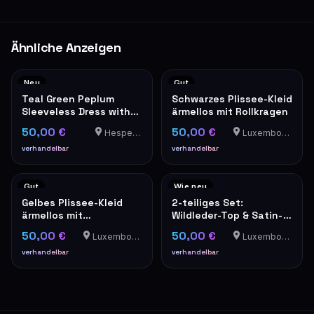
Ähnliche Anzeigen
Neu
Gut
Teal Green Peplum
Schwarzes Plissee-Kleid
Sleeveless Dress with
ärmellos mit Rollkragen
Grey Trim
50,00 €
50,00 €
Hesperange
Luxembourg-Cents
verhandelbar
verhandelbar
Gut
Wie neu
Gelbes Plissee-Kleid
2-teiliges Set:
ärmellos mit
Wildleder-Top & Satin-
Stehkragen elegant
Trägerbluse in Camel
50,00 €
50,00 €
Luxembourg-Cents
Luxembourg-Cents
verhandelbar
verhandelbar