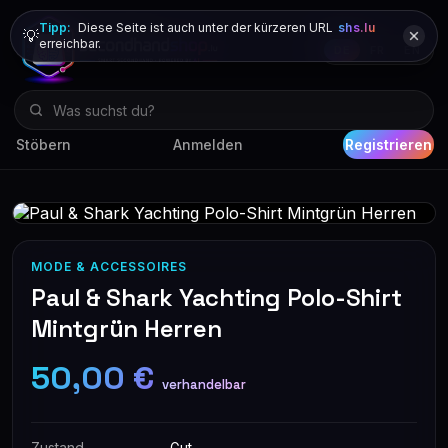
Tipp:
Diese Seite ist auch unter der kürzeren URL
shs.lu
💡
erreichbar.
DE
FR
EN
Stöbern
Anmelden
Registrieren
MODE & ACCESSOIRES
Paul & Shark Yachting Polo-Shirt
Mintgrün Herren
50,00 €
verhandelbar
Zustand
Gut