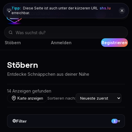
Tipp:
Diese Seite ist auch unter der kürzeren URL
shs.lu
💡
erreichbar.
DE
FR
EN
Stöbern
Anmelden
Registrieren
Stöbern
Entdecke Schnäppchen aus deiner Nähe
14 Anzeigen gefunden
Sortieren nach:
Karte anzeigen
⚙
Filter
▾
1