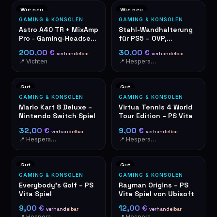
Wie neu
Wie neu
GAMING & KONSOLEN
GAMING & KONSOLEN
Astro A40 TR + MixAmp
Stahl-Wandhalterung
Pro - Gaming-Headset
für PS5 – OVP,
PS5/PS4/PC
neuwertig
200,00 €
30,00 €
verhandelbar
verhandelbar
📍 Vichten
📍 Hesperange
Gut
Gut
GAMING & KONSOLEN
GAMING & KONSOLEN
Mario Kart 8 Deluxe –
Virtua Tennis 4 World
Nintendo Switch Spiel
Tour Edition – PS Vita
32,00 €
9,00 €
verhandelbar
verhandelbar
📍 Hesperange
📍 Hesperange
Gut
Gut
GAMING & KONSOLEN
GAMING & KONSOLEN
Everybody's Golf – PS
Rayman Origins – PS
Vita Spiel
Vita Spiel von Ubisoft
9,00 €
12,00 €
verhandelbar
verhandelbar
📍 Hesperange
📍 Hesperange