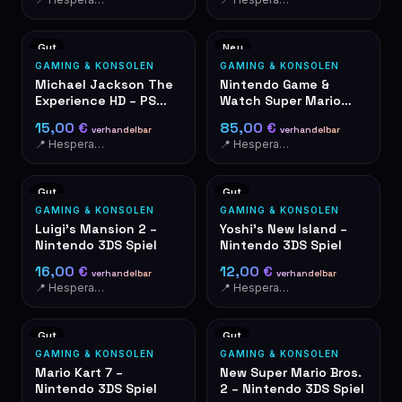
Gut
Neu
GAMING & KONSOLEN
GAMING & KONSOLEN
Michael Jackson The
Nintendo Game &
Experience HD – PS
Watch Super Mario
Vita Spiel
Bros. – OVP, Neu
15,00 €
85,00 €
verhandelbar
verhandelbar
📍 Hesperange
📍 Hesperange
Gut
Gut
GAMING & KONSOLEN
GAMING & KONSOLEN
Luigi's Mansion 2 –
Yoshi's New Island –
Nintendo 3DS Spiel
Nintendo 3DS Spiel
16,00 €
12,00 €
verhandelbar
verhandelbar
📍 Hesperange
📍 Hesperange
Gut
Gut
GAMING & KONSOLEN
GAMING & KONSOLEN
Mario Kart 7 –
New Super Mario Bros.
Nintendo 3DS Spiel
2 – Nintendo 3DS Spiel