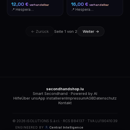
12,00 €
16,00 €
verhandelbar
verhandelbar
📍 Hesperange
📍 Hesperange
← Zurück
Seite 1 von 2
Weiter →
secondhandshop.lu
Smart Secondhand · Powered by AI
Hilfe
Über uns
App installieren
Impressum
AGB
Datenschutz
Kontakt
© 2026 iSOLUTIONS S.à r.l. · RCS B84137 · TVA LU19041039
Central Intelligence
ENGINEERED BY