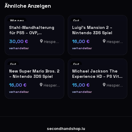
Ähnliche Anzeigen
Wie neu
Gut
Stahl-Wandhalterung
Luigi's Mansion 2 –
für PS5 – OVP,
Nintendo 3DS Spiel
neuwertig
30,00 €
16,00 €
Hesperange
Hesperange
verhandelbar
verhandelbar
Gut
Gut
New Super Mario Bros. 2
Michael Jackson The
– Nintendo 3DS Spiel
Experience HD – PS Vita
Spiel
16,00 €
15,00 €
Hesperange
Hesperange
verhandelbar
verhandelbar
secondhandshop.lu