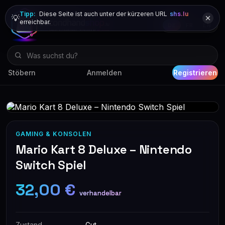
Tipp:
Diese Seite ist auch unter der kürzeren URL
shs.lu
💡
erreichbar.
DE
FR
EN
Stöbern
Anmelden
Registrieren
GAMING & KONSOLEN
Mario Kart 8 Deluxe – Nintendo
Switch Spiel
32,00 €
verhandelbar
Zustand
Gut