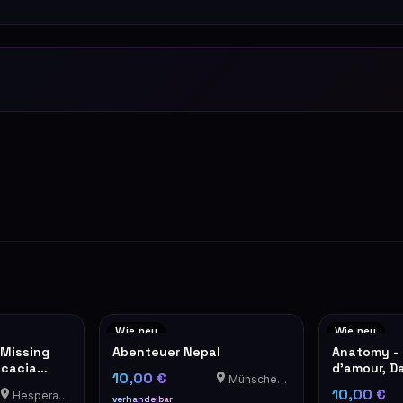
Wie neu
Wie neu
 Missing
Abenteuer Nepal
Anatomy - 
Acacia
d'amour, D
10,00 €
Münschecker
10,00 €
Hesperange
verhandelbar