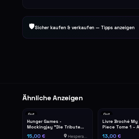
🛡
Sicher kaufen & verkaufen — Tipps anzeigen
Ähnliche Anzeigen
Gut
Gut
Hunger Games -
Livre Broché My
Mockingjay "Die Tribute
Piece Tome 1 – 
von Panem" en allemand
Black
15,00 €
13,00 €
Hesperange