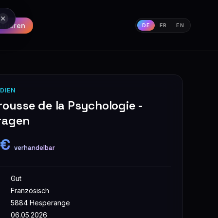
strieren
DE
FR
EN
DIEN
rousse de la Psychologie -
ragen
 €
verhandelbar
Gut
Französisch
5884 Hesperange
06.05.2026