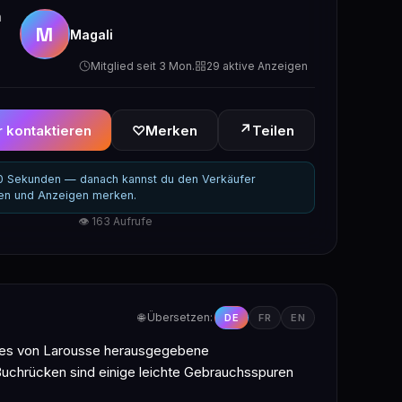
n
M
Magali
Mitglied seit 3 Mon.
29 aktive Anzeigen
↗
 kontaktieren
♡
Merken
Teilen
30 Sekunden — danach kannst du den Verkäufer
ren und Anzeigen merken.
👁 163 Aufrufe
🌐 Übersetzen:
DE
FR
EN
ieses von Larousse herausgegebene
Buchrücken sind einige leichte Gebrauchsspuren