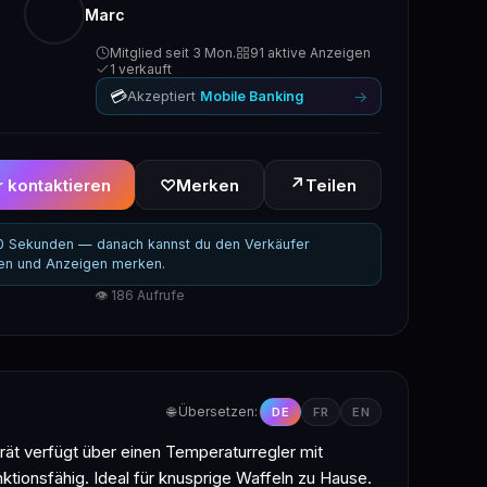
Marc
Mitglied seit 3 Mon.
91 aktive Anzeigen
1 verkauft
💳
→
Akzeptiert
Mobile Banking
↗
 kontaktieren
♡
Merken
Teilen
30 Sekunden — danach kannst du den Verkäufer
ren und Anzeigen merken.
👁 186 Aufrufe
🌐 Übersetzen:
DE
FR
EN
ät verfügt über einen Temperaturregler mit
ktionsfähig. Ideal für knusprige Waffeln zu Hause.