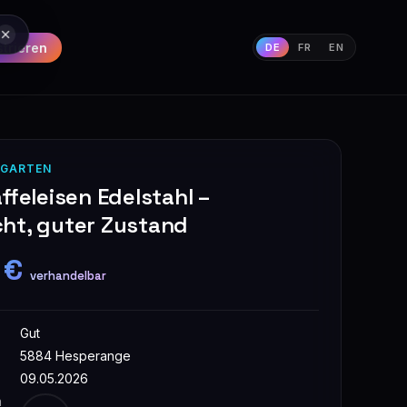
strieren
DE
FR
EN
 GARTEN
ffeleisen Edelstahl –
ht, guter Zustand
 €
verhandelbar
Gut
5884 Hesperange
09.05.2026
n