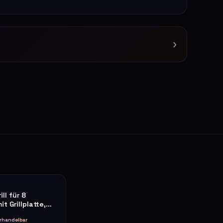
›
ll für 8
t Grillplatte,
rhandelbar