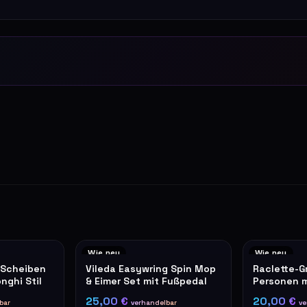
Wie neu
Wie neu
-Scheiben
Vileda Easywring Spin Mop
Raclette-Gri
onghi Stil
& Eimer Set mit Fußpedal
Personen mi
schwarz
25,00 €
20,00 €
bar
verhandelbar
ve